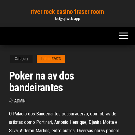
Skip
river rock casino fraser room
to
betjyql.web.app
the
content
Category
Lafond62673
Poker na av dos
bandeirantes
By
ADMIN
O Palácio dos Bandeirantes possui acervo, com obras de
artistas como Portinari, Antonio Henrique, Djanira Motta e
Silva, Aldemir Martins, entre outros. Diversas obras podem