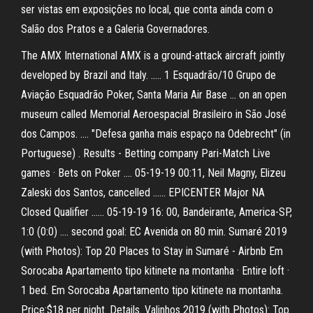
ser vistas em exposições no local, que conta ainda com o
Salão dos Pratos e a Galeria Governadores.
The AMX International AMX is a ground-attack aircraft jointly
developed by Brazil and Italy. ..... 1 Esquadrão/10 Grupo de
Aviação Esquadrão Poker, Santa Maria Air Base ... on an open
museum called Memorial Aeroespacial Brasileiro in São José
dos Campos. .... "Defesa ganha mais espaço na Odebrecht" (in
Portuguese) . Results - Betting company Pari-Match Live
games · Bets on Poker .... 05-19-19 00:11, Neil Magny, Elizeu
Zaleski dos Santos, cancelled ...... EPICENTER Major NA
Closed Qualifier ...... 05-19-19 16: 00, Bandeirante, America-SP,
1:0 (0:0) .... second goal: EC Avenida on 80 min. Sumaré 2019
(with Photos): Top 20 Places to Stay in Sumaré - Airbnb Em
Sorocaba Apartamento tipo kitinete na montanha · Entire loft ·
1 bed. Em Sorocaba Apartamento tipo kitinete na montanha.
Price:$18 per night. Details. Valinhos 2019 (with Photos): Top