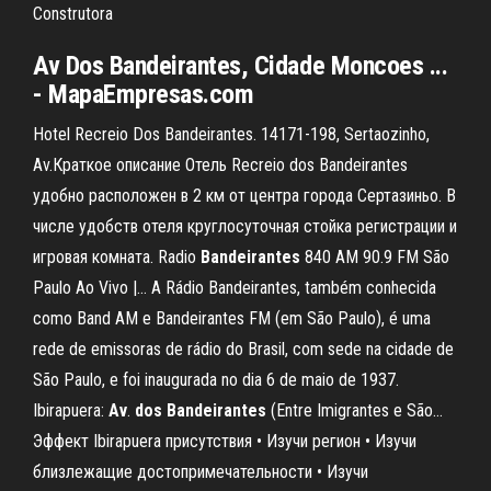
Construtora
Av Dos Bandeirantes, Cidade Moncoes ...
- MapaEmpresas.com
Hotel Recreio Dos Bandeirantes. 14171-198, Sertaozinho,
Av.Краткое описание Отель Recreio dos Bandeirantes
удобно расположен в 2 км от центра города Сертазиньо. В
числе удобств отеля круглосуточная стойка регистрации и
игровая комната. Radio
Bandeirantes
840 AM 90.9 FM São
Paulo Ao Vivo |… A Rádio Bandeirantes, também conhecida
como Band AM e Bandeirantes FM (em São Paulo), é uma
rede de emissoras de rádio do Brasil, com sede na cidade de
São Paulo, e foi inaugurada no dia 6 de maio de 1937.
Ibirapuera:
Av
.
dos
Bandeirantes
(Entre Imigrantes e São…
Эффект Ibirapuera присутствия • Изучи регион • Изучи
близлежащие достопримечательности • Изучи